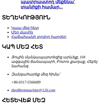
պատրաստող մեքենա՝
տանիքի համար...
ՏԵՂԵԿՈՒԹՅՈՒՆ
Կապ մեզ հետ
Մեր մասին
Հաճախակի տրվող հարցեր
ԿԱՊ ՄԵԶ ՀԵՏ
Յույին մանկապարտեզից արևելք, 104
ազգային ճանապարհ, Բոտու քաղաք, Հեբեյ
նահանգ
Զանգահարեք մեզ հիմա՝
+86-0317-5566689
zkrollformmachine@126.com
ՀԵՏԵՎԵՔ ՄԵԶ