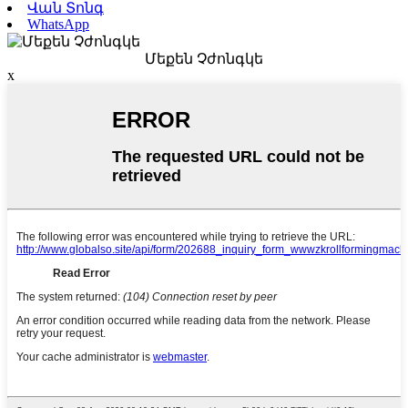
Վան Տոնգ
WhatsApp
Մեքեն Չժոնգկե
x