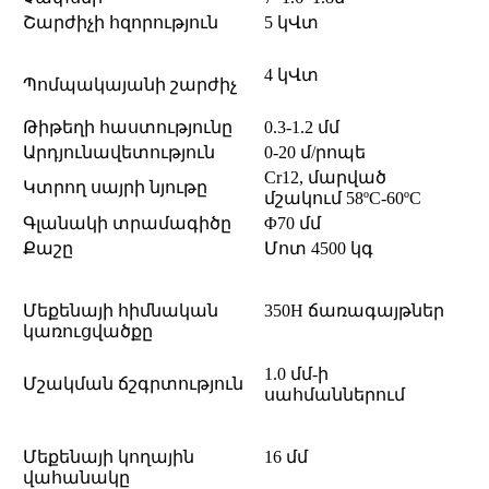
Շարժիչի հզորություն
5 կՎտ
4 կՎտ
Պոմպակայանի շարժիչ
Թիթեղի հաստությունը
0.3-1.2 մմ
Արդյունավետություն
0-20 մ/րոպե
Cr12, մարված
Կտրող սայրի նյութը
մշակում 58ºC-60ºC
Գլանակի տրամագիծը
Φ70 մմ
Քաշը
Մոտ 4500 կգ
Մեքենայի հիմնական
350H ճառագայթներ
կառուցվածքը
1.0 մմ-ի
Մշակման ճշգրտություն
սահմաններում
Մեքենայի կողային
16 մմ
վահանակը