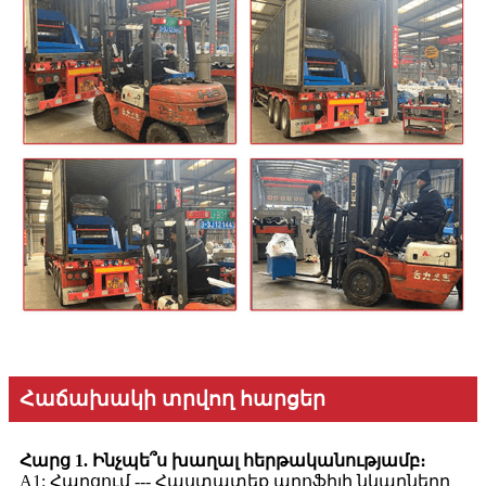
Հաճախակի տրվող հարցեր
Հարց 1. Ինչպե՞ս խաղալ հերթականությամբ։
A1: Հարցում --- Հաստատեք պրոֆիլի նկարները