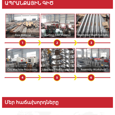
ԱՊՐԱՆՔԱՅԻՆ ԳԻԾ
Մեր հաճախորդները