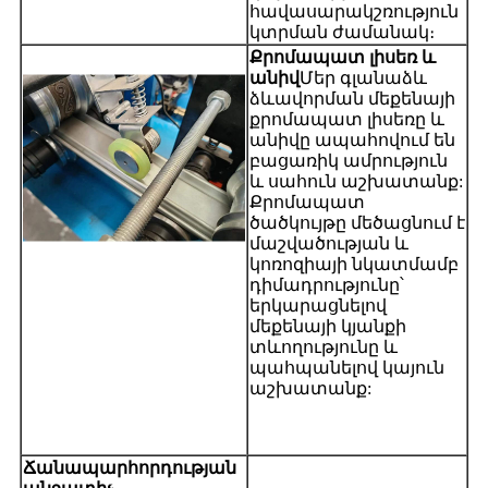
հավասարակշռություն
կտրման ժամանակ։
Քրոմապատ լիսեռ և
անիվ
Մեր գլանաձև
ձևավորման մեքենայի
քրոմապատ լիսեռը և
անիվը ապահովում են
բացառիկ ամրություն
և սահուն աշխատանք:
Քրոմապատ
ծածկույթը մեծացնում է
մաշվածության և
կոռոզիայի նկատմամբ
դիմադրությունը՝
երկարացնելով
մեքենայի կյանքի
տևողությունը և
պահպանելով կայուն
աշխատանք:
Ճանապարհորդության