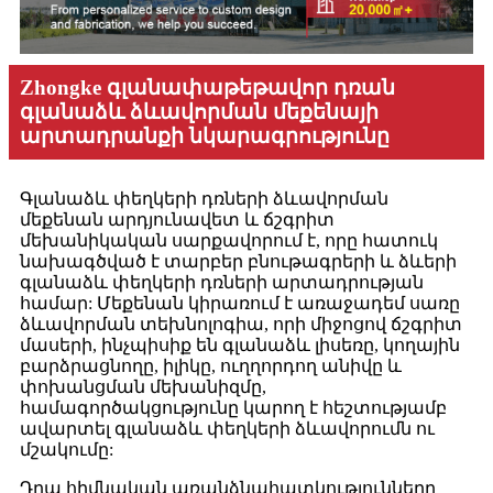
Zhongke գլանափաթեթավոր դռան
գլանաձև ձևավորման մեքենայի
արտադրանքի նկարագրությունը
Գլանաձև փեղկերի դռների ձևավորման
մեքենան արդյունավետ և ճշգրիտ
մեխանիկական սարքավորում է, որը հատուկ
նախագծված է տարբեր բնութագրերի և ձևերի
գլանաձև փեղկերի դռների արտադրության
համար: Մեքենան կիրառում է առաջադեմ սառը
ձևավորման տեխնոլոգիա, որի միջոցով ճշգրիտ
մասերի, ինչպիսիք են գլանաձև լիսեռը, կողային
բարձրացնողը, իլիկը, ուղղորդող անիվը և
փոխանցման մեխանիզմը,
համագործակցությունը կարող է հեշտությամբ
ավարտել գլանաձև փեղկերի ձևավորումն ու
մշակումը:
Դրա հիմնական առանձնահատկությունները