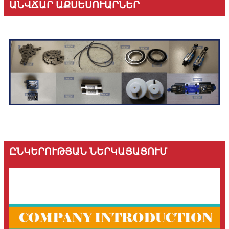
ԱՆՎՃԱՐ ԱՔՍԵՍՈՒԱՐՆԵՐ
ԸՆԿԵՐՈՒԹՅԱՆ ՆԵՐԿԱՅԱՑՈՒՄ