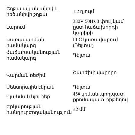
Շղթայական անիվ և
1.2 դյույմ
հեծանիվի շղթա
380V 50Hz 3 փուլ կամ
Լարում
ըստ հաճախորդի
կարիքի
Կառավարման
PLC կառավարում
համակարգ
(Դելտա)
Հաճախականության
Դելտա
համակարգ
Շարժիչի վարորդ
Վարման ռեժիմ
Սենսորային էկրան
Դելտա
45# կռման պողպատ
Գլանման նյութեր
քրոմապատ թիթեղով
Երկարության
±2 մմ
հանդուրժողականություն