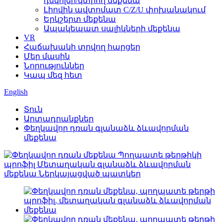
դեկոլեր/կտրող մեքենա
Լիովին ավտոմատ C/Z/U փոխանակում
Երկշերտ մեքենա
Ապակեպատ սալիկների մեքենա
VR
Հաճախակի տրվող հարցեր
Մեր մասին
Նորություններ
Կապ մեզ հետ
English
Տուն
Արտադրանքներ
Փեղկավոր դռան գլանաձև ձևավորման
մեքենա