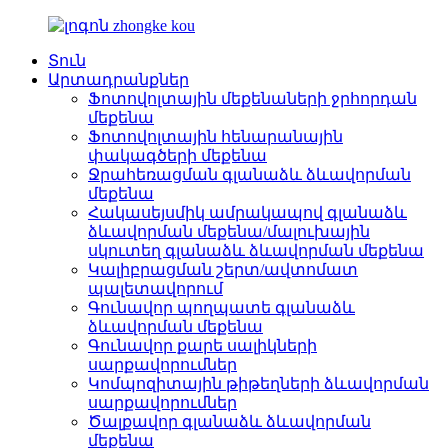
Տուն
Արտադրանքներ
Ֆոտովոլտային մեքենաների ջրհորդան
մեքենա
Ֆոտովոլտային հենարանային
փակագծերի մեքենա
Ջրահեռացման գլանաձև ձևավորման
մեքենա
Հակասեյսմիկ ամրակապով գլանաձև
ձևավորման մեքենա/մալուխային
սկուտեղ գլանաձև ձևավորման մեքենա
Կալիբրացման շերտ/ավտոմատ
պալետավորում
Գունավոր պողպատե գլանաձև
ձևավորման մեքենա
Գունավոր քարե սալիկների
սարքավորումներ
Կոմպոզիտային թիթեղների ձևավորման
սարքավորումներ
Ծալքավոր գլանաձև ձևավորման
մեքենա