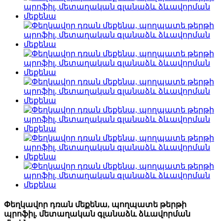
Փեղկավոր դռան մեքենա, պողպատե թերթի
պրոֆիլ, մետաղական գլանաձև ձևավորման