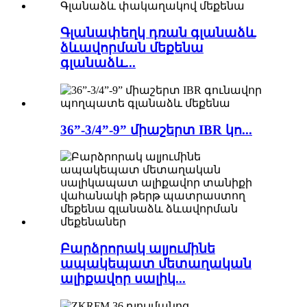
Գլանափեղկ դռան գլանաձև
ձևավորման մեքենա
գլանաձև...
36”-3/4”-9” միաշերտ IBR կո...
Բարձրորակ ալյումինե
ապակեպատ մետաղական
ալիքավոր սալիկ...