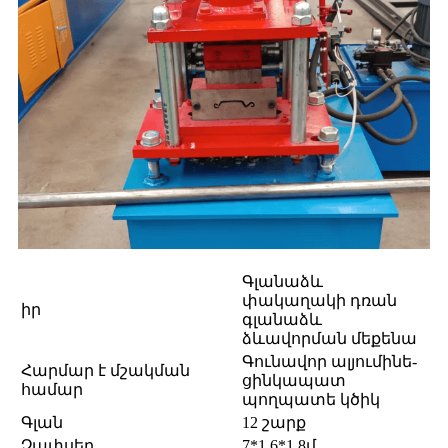
Գլանաձև
փակաղակի դռան
իր
գլանաձև
ձևավորման մեքենա
Գունավոր ալյումինե-
Հարմար է մշակման
ցինկապատ
համար
պողպատե կծիկ
Գլան
12 շարք
Չափսեր
7*1.6*1.8մ