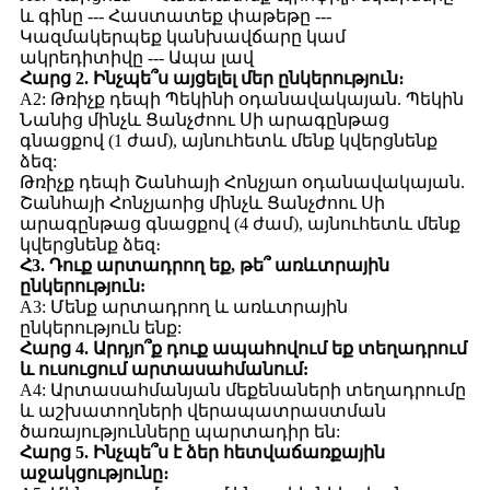
և գինը --- Հաստատեք փաթեթը ---
Կազմակերպեք կանխավճարը կամ
ակրեդիտիվը --- Ապա լավ
Հարց 2. Ինչպե՞ս այցելել մեր ընկերություն։
A2: Թռիչք դեպի Պեկինի օդանավակայան. Պեկին
Նանից մինչև Ցանչժոու Սի արագընթաց
գնացքով (1 ժամ), այնուհետև մենք կվերցնենք
ձեզ:
Թռիչք դեպի Շանհայի Հոնչյաո օդանավակայան.
Շանհայի Հոնչյաոից մինչև Ցանչժոու Սի
արագընթաց գնացքով (4 ժամ), այնուհետև մենք
կվերցնենք ձեզ։
Հ3. Դուք արտադրող եք, թե՞ առևտրային
ընկերություն:
A3: Մենք արտադրող և առևտրային
ընկերություն ենք:
Հարց 4. Արդյո՞ք դուք ապահովում եք տեղադրում
և ուսուցում արտասահմանում:
A4: Արտասահմանյան մեքենաների տեղադրումը
և աշխատողների վերապատրաստման
ծառայությունները պարտադիր են:
Հարց 5. Ինչպե՞ս է ձեր հետվաճառքային
աջակցությունը։