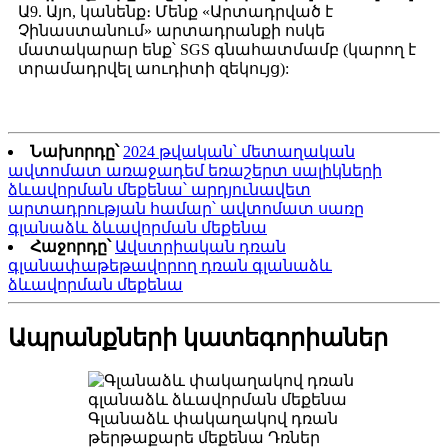
Ա9. Այո, կանենք։ Մենք «Արտադրված է
Չինաստանում» արտադրանքի ոսկե
մատակարար ենք՝ SGS գնահատմամբ (կարող է
տրամադրվել աուդիտի զեկույց):
Նախորդը՝
2024 թվական՝ մետաղական
ավտոմատ առաջադեմ եռաշերտ սալիկների
ձևավորման մեքենա՝ արդյունավետ
արտադրության համար՝ ավտոմատ սառը
գլանաձև ձևավորման մեքենա
Հաջորդը՝
Ավստրիական դռան
գլանափաթեթավորող դռան գլանաձև
ձևավորման մեքենա
Ապրանքների կատեգորիաներ