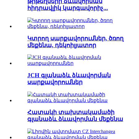
թիթեղների ձևավորման
հիդրավլիկ կարգավորիչ...
Կտրող սարքավորումներ, ծռող
մեքենա, դեկոիլյատոր
JCH գլանաձև ձևավորման
սարքավորումներ
Հատակի տախտակամածի
գլանաձև ձևավորման մեքենա