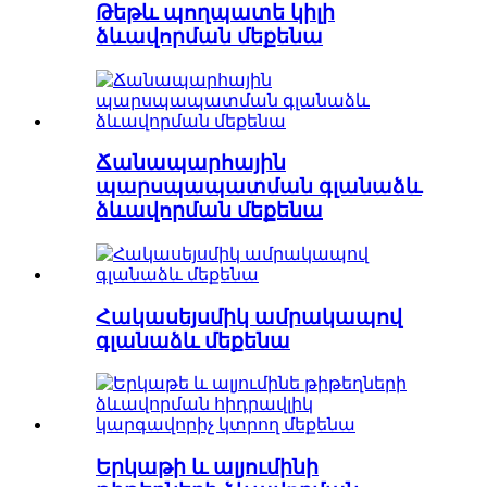
Թեթև պողպատե կիլի
ձևավորման մեքենա
Ճանապարհային
պարսպապատման գլանաձև
ձևավորման մեքենա
Հակասեյսմիկ ամրակապով
գլանաձև մեքենա
Երկաթի և ալյումինի