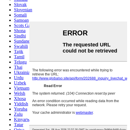
Slovak
Slovenian
Somali
Samoan
Scots Gaelic
Shona
Sindhi
Sundanese
Swahili
Tajik
Tamil
Telugu
Thai
Ukrainian
Urdu
Uzbek
Vietnamese
Welsh
Xhosa
Yiddish
Yoruba
Zulu
Kinyarwanda
Tatar
Oriya