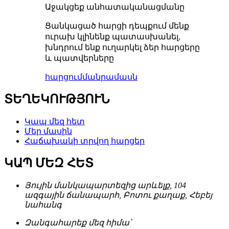
Աջակցեք անհատականացմանը
Ցանկացած հարցի դեպքում մենք
ուրախ կլինենք պատասխանել,
խնդրում ենք ուղարկել ձեր հարցերը
և պատվերները
հարցում
մանրամասն
ՏԵՂԵԿՈՒԹՅՈՒՆ
Կապ մեզ հետ
Մեր մասին
Հաճախակի տրվող հարցեր
ԿԱՊ ՄԵԶ ՀԵՏ
Յույին մանկապարտեզից արևելք, 104
ազգային ճանապարհ, Բոտու քաղաք, Հեբեյ
նահանգ
Զանգահարեք մեզ հիմա՝