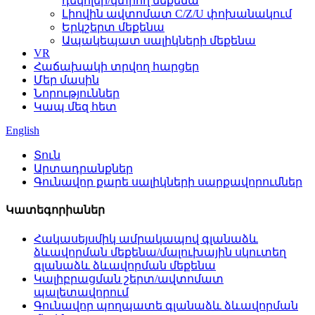
դեկոլեր/կտրող մեքենա
Լիովին ավտոմատ C/Z/U փոխանակում
Երկշերտ մեքենա
Ապակեպատ սալիկների մեքենա
VR
Հաճախակի տրվող հարցեր
Մեր մասին
Նորություններ
Կապ մեզ հետ
English
Տուն
Արտադրանքներ
Գունավոր քարե սալիկների սարքավորումներ
Կատեգորիաներ
Հակասեյսմիկ ամրակապով գլանաձև
ձևավորման մեքենա/մալուխային սկուտեղ
գլանաձև ձևավորման մեքենա
Կալիբրացման շերտ/ավտոմատ
պալետավորում
Գունավոր պողպատե գլանաձև ձևավորման