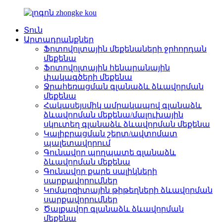
Տուն
Արտադրանքներ
Ֆոտովոլտային մեքենաների ջրհորդան
մեքենա
Ֆոտովոլտային հենարանային
փակագծերի մեքենա
Ջրահեռացման գլանաձև ձևավորման
մեքենա
Հակասեյսմիկ ամրակապով գլանաձև
ձևավորման մեքենա/մալուխային
սկուտեղ գլանաձև ձևավորման մեքենա
Կալիբրացման շերտ/ավտոմատ
պալետավորում
Գունավոր պողպատե գլանաձև
ձևավորման մեքենա
Գունավոր քարե սալիկների
սարքավորումներ
Կոմպոզիտային թիթեղների ձևավորման
սարքավորումներ
Ծալքավոր գլանաձև ձևավորման
մեքենա