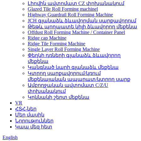
Լիովին ավտոմատ CZ փոխանակում
Glazed Tile Roll Forming machinel
Highway Guardrail Roll Forming Machine
JCH գլանաձև ձևավորման սարքավորում
Թեթև պողպատե կիլի ձևավորող մեքենա
Offdust Roll Forming Machine / Container Panel
Ridge cap Machine
Ridge Tile Forming Machine
Single Layer Roll Forming Machine
Փեղկի դռների գլանաձև ձևավորող
մեքենա
Կանգնած կարի գլանաձև մեքենա
Կտրող սարքավորում/կռում
մեքենայական ապարատ/կտրող սարք
Ամբողջական ավտոմատ C/Z/U
փոխանակում
Կրկնակի շերտ մեքենա
VR
ՀՏՀ-ներ
Մեր մասին
Նորություններ
Կապ մեզ հետ
English