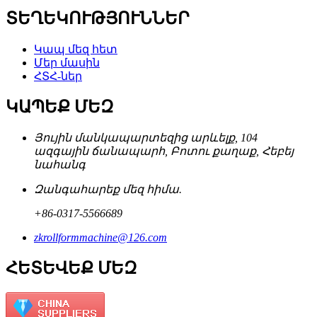
ՏԵՂԵԿՈՒԹՅՈՒՆՆԵՐ
Կապ մեզ հետ
Մեր մասին
ՀՏՀ-ներ
ԿԱՊԵՔ ՄԵԶ
Յույին մանկապարտեզից արևելք, 104
ազգային ճանապարհ, Բոտու քաղաք, Հեբեյ
նահանգ
Զանգահարեք մեզ հիմա.
+86-0317-5566689
zkrollformmachine@126.com
ՀԵՏԵՎԵՔ ՄԵԶ