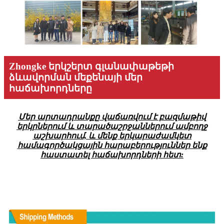
Zhongke երկշերտ գլանափաթեթի
ձևավորման մեքենայի մեր
հաճախորդները
Մեր արտադրանքը վաճառվում է բազմաթիվ
երկրներում և տարածաշրջաններում ամբողջ
աշխարհում, և մենք երկարաժամկետ
համագործակցային հարաբերություններ ենք
հաստատել հաճախորդների հետ:
PACKAGING & LOGISTICS OF Zhongke
Double Layer Roll Forming Machine