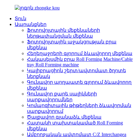
Տուն
Ապրանքներ
Ֆոտովոլտային մեքենաների
ներթափանցման մեքենա
Ֆոտովոլտային աջակցության բրա
մեքենա
Հեղեղաջրերի գլորում ձևավորող մեքենա
Հակասեյսմիկ բրա Roll Forming Machine/Cable
tray Roll Forming machine
Կալիբրացիոն շերտ/ավտոմատ ծղոտե
ներքնակ
Գունավոր պողպատե գլորում ձևավորող
մեքենա
Գունավոր քարե սալիկների
սարքավորումներ
Կոմպոզիտային թիթեղների ձևավորման
սարքավորում
Ծալքավոր գլանաձև մեքենա
Հատակի տախտակամած Roll Forming
մեքենա
Ամբողջական ավտոմատ C/Z Interchangea