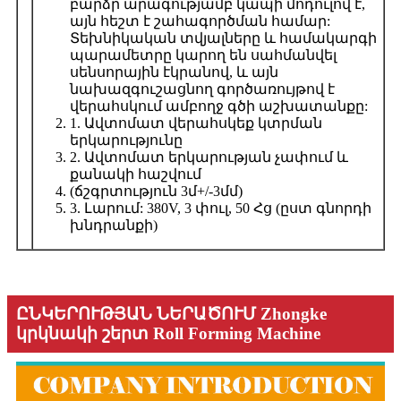
բարձր արագությամբ կապի մոդուլով է,
այն հեշտ է շահագործման համար:
Տեխնիկական տվյալները և համակարգի
պարամետրը կարող են սահմանվել
սենսորային էկրանով, և այն
նախազգուշացնող գործառույթով է
վերահսկում ամբողջ գծի աշխատանքը:
1. Ավտոմատ վերահսկեք կտրման
երկարությունը
2. Ավտոմատ երկարության չափում և
քանակի հաշվում
(ճշգրտություն 3մ+/-3մմ)
3. Լարում: 380V, 3 փուլ, 50 Հց (ըստ գնորդի
խնդրանքի)
ԸՆԿԵՐՈՒԹՅԱՆ ՆԵՐԱԾՈՒՄ Zhongke
կրկնակի շերտ Roll Forming Machine