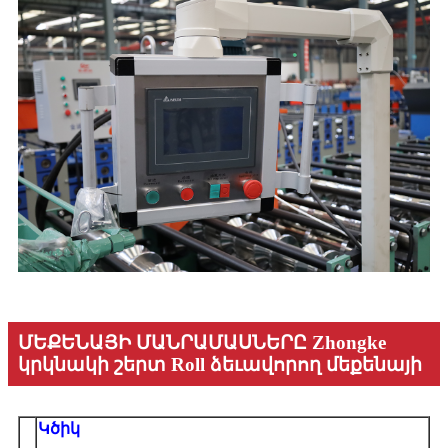
ՄԵՔԵՆԱՅԻ ՄԱՆՐԱՄԱՍՆԵՐԸ Zhongke
կրկնակի շերտ Roll ձեւավորող մեքենայի
Կծիկ