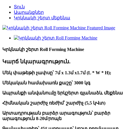
Տուն
Ապրանքներ
Կրկնակի շերտ մեքենա
Կրկնակի շերտ Roll Forming Machine
Կարճ նկարագրություն.
Մեկ փաթեթի չափսը՝ 7մ x 1.3մ x1.7մ (L * W * H);
Մեկական համախառն քաշը՝ 3000 կգ
Ապրանքի անվանումը երկշերտ գլանաձև մեքենա
Հիմնական շարժիչ ռեժիմ՝ շարժիչ (5,5 կՎտ)
Արտադրության բարձր արագություն՝ բարձր
արագություն 8-20մ/րոպե
Գլանափաթեթ՝ 45# պողպատ՝ կոշտ քրոմապատ