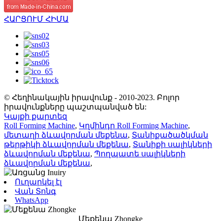
ՀԱՐՑՈՒՄ ՀԻՄԱ
© Հեղինակային իրավունք - 2010-2023. Բոլոր
իրավունքները պաշտպանված են:
Կայքի քարտեզ
Roll Forming Machine
,
Կղմինդր Roll Forming Machine
,
մետաղի ձևավորման մեքենա
,
Տանիքածածկման
թերթիկի ձևավորման մեքենա
,
Տանիքի սալիկների
ձևավորման մեքենա
,
Պողպատե սալիկների
ձևավորման մեքենա
,
Ուղարկել էլ
Վան Տոնգ
WhatsApp
Մեքենա Zhongke